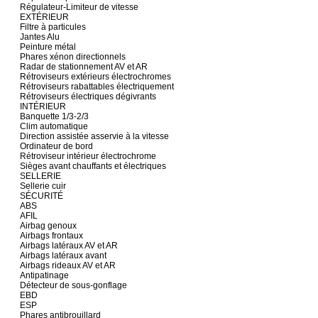
Régulateur-Limiteur de vitesse
EXTÉRIEUR
Filtre à particules
Jantes Alu
Peinture métal
Phares xénon directionnels
Radar de stationnement AV et AR
Rétroviseurs extérieurs électrochromes
Rétroviseurs rabattables électriquement
Rétroviseurs électriques dégivrants
INTÉRIEUR
Banquette 1/3-2/3
Clim automatique
Direction assistée asservie à la vitesse
Ordinateur de bord
Rétroviseur intérieur électrochrome
Sièges avant chauffants et électriques
SELLERIE
Sellerie cuir
SÉCURITÉ
ABS
AFIL
Airbag genoux
Airbags frontaux
Airbags latéraux AV et AR
Airbags latéraux avant
Airbags rideaux AV et AR
Antipatinage
Détecteur de sous-gonflage
EBD
ESP
Phares antibrouillard