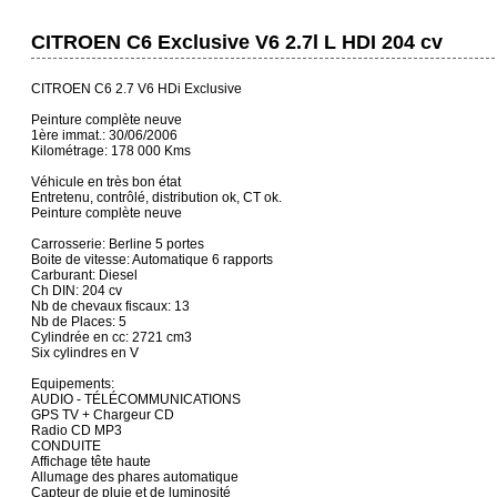
CITROEN C6 Exclusive V6 2.7l L HDI 204 cv
CITROEN C6 2.7 V6 HDi Exclusive
Peinture complète neuve
1ère immat.: 30/06/2006
Kilométrage: 178 000 Kms
Véhicule en très bon état
Entretenu, contrôlé, distribution ok, CT ok.
Peinture complète neuve
Carrosserie: Berline 5 portes
Boite de vitesse: Automatique 6 rapports
Carburant: Diesel
Ch DIN: 204 cv
Nb de chevaux fiscaux: 13
Nb de Places: 5
Cylindrée en cc: 2721 cm3
Six cylindres en V
Equipements:
AUDIO - TÉLÉCOMMUNICATIONS
GPS TV + Chargeur CD
Radio CD MP3
CONDUITE
Affichage tête haute
Allumage des phares automatique
Capteur de pluie et de luminosité